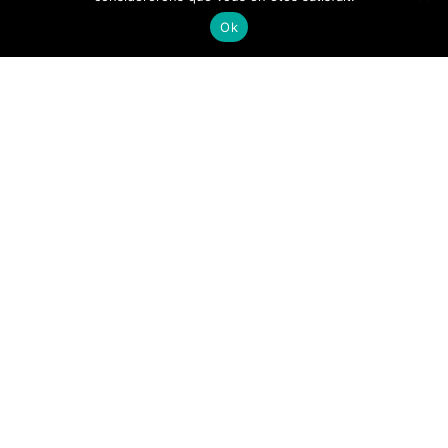
Ok
-
Alwin
22 juillet 2015
Ah cette deux-chevaux qui
vous tend les bras… !
S’il y a une invention humaine que vous adorez c’est