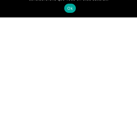
Ok
-
Alwin
13 avril 2019
Découvrez le PEA-PME avec
Fortuneo Banque
Peut-être ne le savez-vous pas mais la Loi des Finances